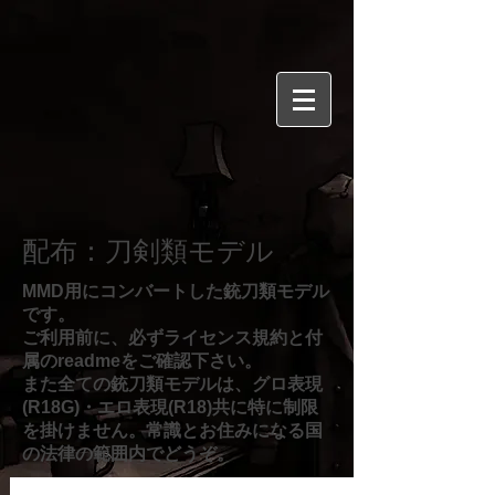
​配布：刀剣類モデル
MMD用にコンバートした銃刀類モデル
です。
​ご利用前に、必ずライセンス規約と付
属のreadmeをご確認下さい。
また全ての銃刀類モデルは、グロ表現
(R18G)・エロ表現(R18)共に特に制限
を掛けません。常識とお住みになる国
の法律の範囲内でどうぞ。