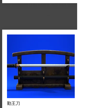
/*------以下は​配布終
了------*/
勤王刀