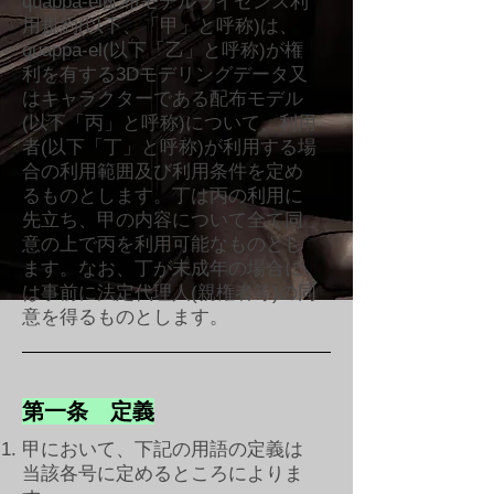
quappa-el配布モデルライセンス利
用規約(以下、「甲」と呼称)は、
quappa-el(以下「乙」と呼称)が権
利を有する3Dモデリングデータ又
はキャラクターである配布モデル
(以下「丙」と呼称)について、利用
者(以下「丁」と呼称)が利用する場
合の利用範囲及び利用条件を定め
るものとします。丁は丙の利用に
先立ち、甲の内容について全て同
意の上で丙を利用可能なものとし
ます。なお、丁が未成年の場合に
は事前に法定代理人(親権者等)の同
意を得るものとします。​
第一条 定義
甲において、下記の用語の定義は
当該各号に定めるところによりま