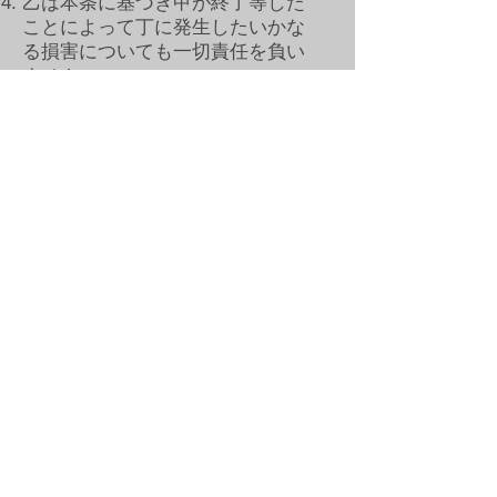
乙は本条に基づき甲が終了等した
ことによって丁に発生したいかな
る損害についても一切責任を負い
ません。
第五条 免責事項
丁は以下の各号を予め承諾の上で
甲を利用するものとし、以下の各
号により丁に損害が生じた場合で
あっても乙は一切責任を負わない
ものとします。
丙は明示、黙示の有無にかかわら
ず、乙がその提供時において保有
する状態で提供するものであるこ
と​。
丙のエラーやバグ、不具合、その
他の瑕疵がないことについて乙が
一切保証しないこと。