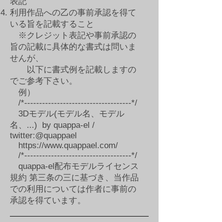
表記
利用作品への乙の事前承認を得て
いる旨を記載すること
※クレジット表記や事前承認の
旨の記載に具体的な書式は問いま
せんが、
以下に書式例を記載しますの
でご参考下さい。
例）
/*------------------------------------*/
3Dモデル(モデル名、モデル
名、...) by quappa-el /
twitter:@quappael
https://www.quappael.com/
/*------------------------------------*/
quappa-el配布モデルライセンス
規約 第三条の三に基づき、当作品
での利用については作者に事前の
承認を得ています。