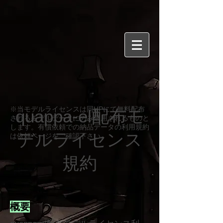
※当モデルライセンスは同HPにて無料配布
quappa-el配布モ
されるモデルデータにのみ適用されるものと
します。有償依頼での納品データの利用規約
デルライセンス
は依頼ページをご確認下さい。
規約
概要