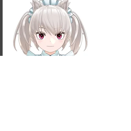
クウェレ(Edit by SirAyane)
ver 140621(DD/MM/YY)
©
2017-2026
quappa-el お問い合わせ |